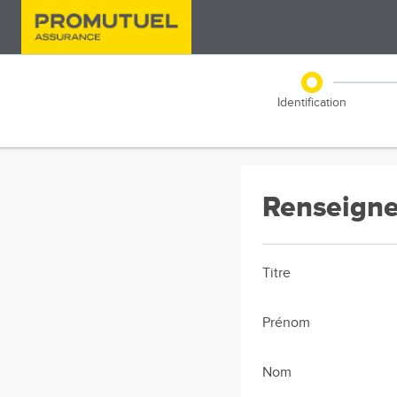
Aller
au
contenu
CustomerEngage
Quote
Identification
and
Buy
Renseigne
Titre
Prénom
Nom