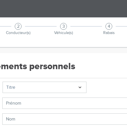
2
3
4
Conducteur(s)
Véhicule(s)
Rabais
ments personnels