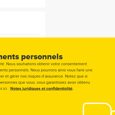
au 1 877 668-8835.
ments personnels
ité. Nous souhaitons obtenir votre consentement 
ments personnels. Nous pourrons ainsi vous faire une 
er et gérer nos risques d’assurance. Notez que si 
ersonnes que vous, vous garantissez avoir obtenu 
ici : 
Notes juridiques et confidentialité
.
Suivant
re les entités de son