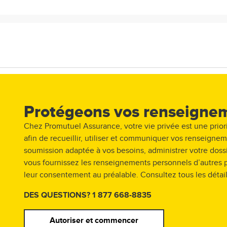
icules. Si vous avez plus de 4 véhicules, veuillez nous appeler 
Protégeons vos renseigne
Chez Promutuel Assurance, votre vie privée est une prior
afin de recueillir, utiliser et communiquer vos renseigne
ule
soumission adaptée à vos besoins, administrer votre dossi
vous fournissez les renseignements personnels d’autres p
leur consentement au préalable. Consultez tous les détails 
DES QUESTIONS? 1 877 668-8835
Autoriser et commencer
ourrait avoir à communiquer vos renseignements personnels ent