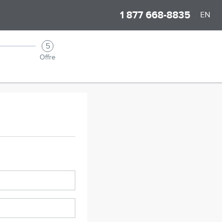
1 877 668-8835
EN
5
Offre