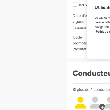
me consulter sur d
Utilisa
Date d'entrée en
Le saviez-v
vigueur de
personnalis
navigation.
l'assurance
Politique 
Code
promotionnel
(facultatif)
Conducte
Si plus de 4 conducte